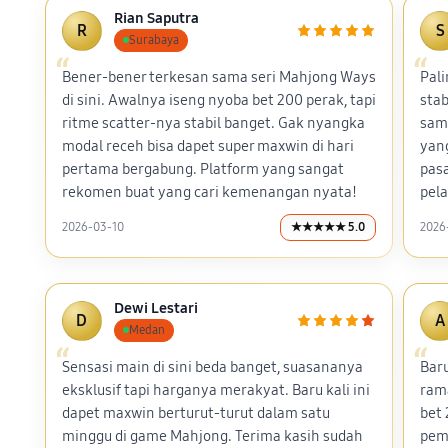
Rian Saputra
R
S
Surabaya
Bener-bener terkesan sama seri Mahjong Ways
Pal
di sini. Awalnya iseng nyoba bet 200 perak, tapi
stab
ritme scatter-nya stabil banget. Gak nyangka
sama
modal receh bisa dapet super maxwin di hari
yan
pertama bergabung. Platform yang sangat
pas
rekomen buat yang cari kemenangan nyata!
pel
2026-03-10
★★★★★ 5.0
2026
Dewi Lestari
D
A
Medan
Sensasi main di sini beda banget, suasananya
Baru
eksklusif tapi harganya merakyat. Baru kali ini
ram
dapet maxwin berturut-turut dalam satu
bet
minggu di game Mahjong. Terima kasih sudah
pema