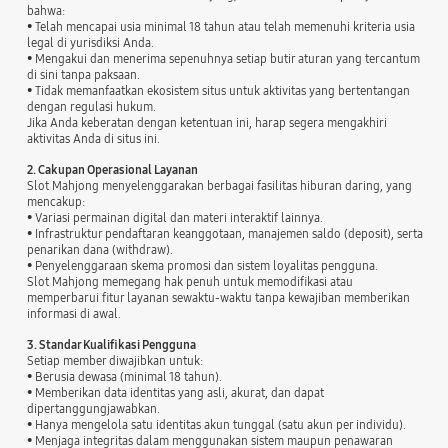
bahwa:
• Telah mencapai usia minimal 18 tahun atau telah memenuhi kriteria usia
legal di yurisdiksi Anda.
• Mengakui dan menerima sepenuhnya setiap butir aturan yang tercantum
di sini tanpa paksaan.
• Tidak memanfaatkan ekosistem situs untuk aktivitas yang bertentangan
dengan regulasi hukum.
Jika Anda keberatan dengan ketentuan ini, harap segera mengakhiri
aktivitas Anda di situs ini.
2. Cakupan Operasional Layanan
Slot Mahjong menyelenggarakan berbagai fasilitas hiburan daring, yang
mencakup:
• Variasi permainan digital dan materi interaktif lainnya.
• Infrastruktur pendaftaran keanggotaan, manajemen saldo (deposit), serta
penarikan dana (withdraw).
• Penyelenggaraan skema promosi dan sistem loyalitas pengguna.
Slot Mahjong memegang hak penuh untuk memodifikasi atau
memperbarui fitur layanan sewaktu-waktu tanpa kewajiban memberikan
informasi di awal.
3. Standar Kualifikasi Pengguna
Setiap member diwajibkan untuk:
• Berusia dewasa (minimal 18 tahun).
• Memberikan data identitas yang asli, akurat, dan dapat
dipertanggungjawabkan.
• Hanya mengelola satu identitas akun tunggal (satu akun per individu).
• Menjaga integritas dalam menggunakan sistem maupun penawaran