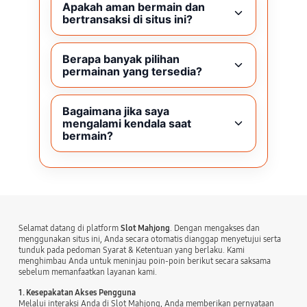
Apakah aman bermain dan
bertransaksi di situs ini?
Berapa banyak pilihan
permainan yang tersedia?
Bagaimana jika saya
mengalami kendala saat
bermain?
Selamat datang di platform
Slot Mahjong
. Dengan mengakses dan
menggunakan situs ini, Anda secara otomatis dianggap menyetujui serta
tunduk pada pedoman Syarat & Ketentuan yang berlaku. Kami
menghimbau Anda untuk meninjau poin-poin berikut secara saksama
sebelum memanfaatkan layanan kami.
1. Kesepakatan Akses Pengguna
Melalui interaksi Anda di Slot Mahjong, Anda memberikan pernyataan