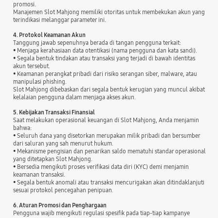
promosi.
Manajemen Slot Mahjong memiliki otoritas untuk membekukan akun yang
terindikasi melanggar parameter ini.
4. Protokol Keamanan Akun
Tanggung jawab sepenuhnya berada di tangan pengguna terkait:
• Menjaga kerahasiaan data otentikasi (nama pengguna dan kata sandi).
• Segala bentuk tindakan atau transaksi yang terjadi di bawah identitas
akun tersebut.
• Keamanan perangkat pribadi dari risiko serangan siber, malware, atau
manipulasi phishing.
Slot Mahjong dibebaskan dari segala bentuk kerugian yang muncul akibat
kelalaian pengguna dalam menjaga akses akun.
5. Kebijakan Transaksi Finansial
Saat melakukan operasional keuangan di Slot Mahjong, Anda menjamin
bahwa:
• Seluruh dana yang disetorkan merupakan milik pribadi dan bersumber
dari saluran yang sah menurut hukum.
• Mekanisme pengisian dan penarikan saldo mematuhi standar operasional
yang ditetapkan Slot Mahjong.
• Bersedia mengikuti proses verifikasi data diri (KYC) demi menjamin
keamanan transaksi.
• Segala bentuk anomali atau transaksi mencurigakan akan ditindaklanjuti
sesuai protokol pencegahan penipuan.
6. Aturan Promosi dan Penghargaan
Pengguna wajib mengikuti regulasi spesifik pada tiap-tiap kampanye