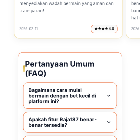
menyediakan wadah bermain yang aman dan
ben
transparan!
ban
hati
2026-02-11
★★★★ 4.0
2026
Pertanyaan Umum
(FAQ)
Bagaimana cara mulai
bermain dengan bet kecil di
platform ini?
Apakah fitur Raja187 benar-
benar tersedia?