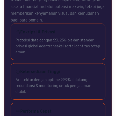
secara finansial melalui potensi maxwin, tetapi juga
memberikan kenyamanan visual dan kemudahan
bagi para pemain.
Enkripsi & Privasi
Proteksi data dengan SSL 256-bit dan standar
privasi global agar transaksi serta identitas tetap
aman.
Ketersediaan Tinggi
Arsitektur dengan uptime 99.9% didukung
redundansi & monitoring untuk pengalaman
stabil.
Performa Cepat